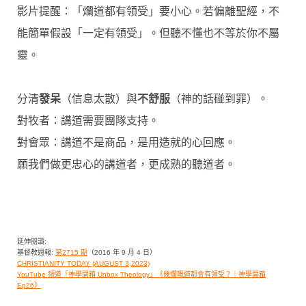
影片提醒：「爛道都有領受」要小心。若偏離聖經，不
能簡單假設「一定有領受」。但聽不懂也不等於你不屬
靈。
分清
發呆
（信息太散）與
不舒服
（神的話碰到罪）。
對牧者：講道需要團隊支持。
對會眾：講道不是商品，是用造就的心回應。
願我們做更忠心的講道者，更成熟的聽道者。
延伸閱讀:
基督教週報:
第2715 期
（2016 年 9 月 4 日）
CHRISTIANITY TODAY (AUGUST 3,2023)
YouTube 頻道「神學開箱 Unbox Theology」《幾爛嘅道都會有領受？｜神學開箱
Ep26》