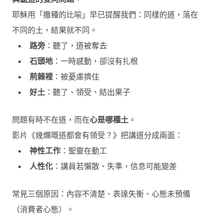
耶穌用「撒種的比喻」早已提醒我們：同樣的道，落在
不同的土，結果就不同。
路旁
：聽了，道被奪去
石頭地
：一時感動，卻沒有扎根
荊棘裡
：被憂慮擠住
好土
：聽了、領受、結出果子
問題有時不在道，而在
心是哪種土
。
影片《幾爛嘅道都會有領受？》把講道分成兩面：
神性工作
：聖靈在動工
人性化
：講員若懶散、失準，信息可能變差
常見三個原因：內容不清楚、表達失衡、心態未預備
（消費者心態）。