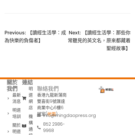
Previous:
【讀經生活學：成
Next:
【讀經生活學：那些你
為快樂的負傷者】
常聽見的英文名，原來都藏着
聖經故事】
關於
連結
聯絡我們
我們
明
香港九龍新蒲崗
最新
道
雙喜街9號匯達
消息
網
商業中心6樓6
店
明道
號室(
地圖
)
info@mingdaopress.org
培訓
機
構
852 2986-
關於
通
9968
明道