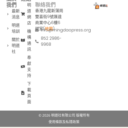
聯絡我們
我們
明
香港九龍新蒲崗
最新
道
雙喜街9號匯達
消息
網
商業中心6樓6
店
明道
號室(
地圖
)
info@mingdaopress.org
培訓
機
構
852 2986-
關於
通
9968
明道
訊
社
奉
獻
支
持
下
載
頁
面
© 2026 明道社有限公司 版權所有
使用條款及私隱政策