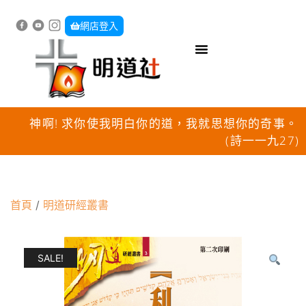
網店登入
神啊! 求你使我明白你的道，我就思想你的奇事。
(詩一一九27)
首頁
/
明道研經叢書
SALE!