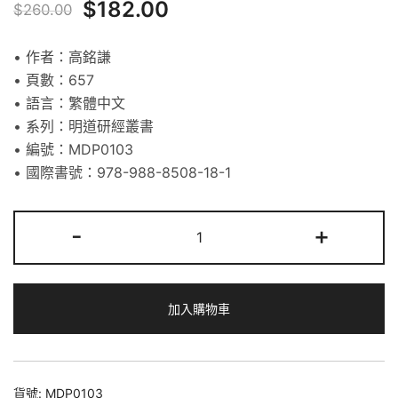
$
182.00
$
260.00
• 作者：高銘謙
• 頁數：657
• 語言：繁體中文
• 系列：明道研經叢書
• 編號：MDP0103
• 國際書號：978-988-8508-18-1
-
+
加入購物車
貨號:
MDP0103