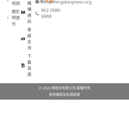
號室(
地圖
)
info@mingdaopress.org
培訓
機
構
852 2986-
關於
通
9968
明道
訊
社
奉
獻
支
持
下
載
頁
面
© 2026 明道社有限公司 版權所有
使用條款及私隱政策