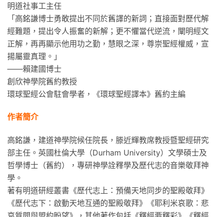
明道社事工主任
「高銘謙博士勇敢提出不同於舊譯的新詞；直接面對歷代解
經難題，提出令人振奮的新解；更不懼當代逆流，闡明經文
正解，再再顯示他用功之勤，慧眼之深，尊崇聖經權威，宣
揚屬靈真理。」
——賴建國博士
創欣神學院舊約教授
環球聖經公會駐會學者，《環球聖經譯本》舊約主編
作者簡介
高銘謙，建道神學院候任院長，滕近輝教席教授暨聖經研究
部主任。英國杜倫大學（Durham University）文學碩士及
哲學博士（舊約），專研神學詮釋學及歷代志的音樂敬拜神
學。
著有明道研經叢書《歷代志上：預備天地同步的聖殿敬拜》
《歷代志下：啟動天地互通的聖殿敬拜》《耶利米哀歌：悲
哀質問與盟約盼望》，其他著作包括《釋經要釋彩》《釋經