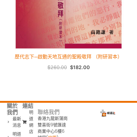
歷代志下─啟動天地互通的聖殿敬拜 （附研習本）
$
260.00
$
182.00
關於
連結
聯絡我們
我們
明
香港九龍新蒲崗
最新
道
雙喜街9號匯達
消息
網
商業中心6樓6
店
明道