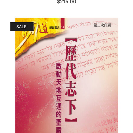
$
215.00
SALE!