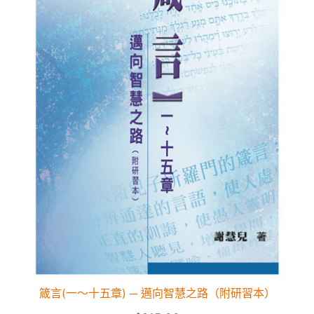
箴言(一～十五章) ─ 邁向智慧之路（附研習本）